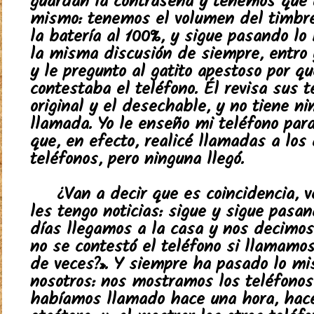
guardan la contraseña y tenemos que u
mismo: tenemos el volumen del timbr
la batería al 100%, y sigue pasando lo
la misma discusión de siempre, entro 
y le pregunto al gatito apestoso por q
contestaba el teléfono. Él revisa sus t
original y el desechable, y no tiene n
llamada. Yo le enseño mi teléfono par
que, en efecto, realicé llamadas a los
teléfonos, pero ninguna llegó.
¿Van a decir que es coincidencia, 
les tengo noticias: sigue y sigue pasan
días llegamos a la casa y nos decimos
no se contestó el teléfono si llamamo
de veces?». Y siempre ha pasado lo m
nosotros: nos mostramos los teléfonos 
habíamos llamado hace una hora, hac