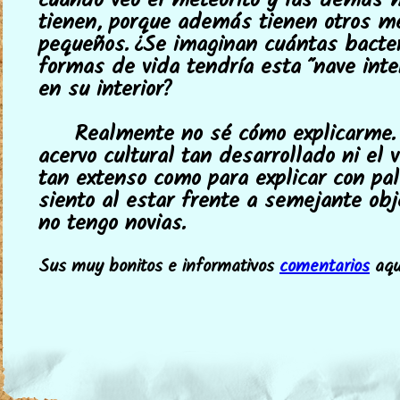
cuando veo el meteorito y las demás 
tienen, porque además tienen otros m
pequeños. ¿Se imaginan cuántas bacte
formas de vida tendría esta "nave inte
en su interior?
Realmente no sé cómo explicarme.
acervo cultural tan desarrollado ni el 
tan extenso como para explicar con pa
siento al estar frente a semejante obj
no tengo novias.
Sus muy bonitos e informativos
comentarios
aquí