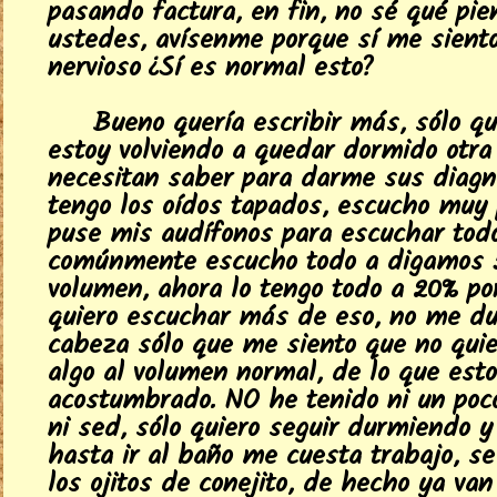
pasando factura, en fin, no sé qué pi
ustedes, avísenme porque sí me sient
nervioso ¿Sí es normal esto?
Bueno quería escribir más, sólo q
estoy volviendo a quedar dormido otra v
necesitan saber para darme sus diagnó
tengo los oídos tapados, escucho muy 
puse mis audífonos para escuchar tod
comúnmente escucho todo a digamos 
volumen, ahora lo tengo todo a 20% po
quiero escuchar más de eso, no me du
cabeza sólo que me siento que no qui
algo al volumen normal, de lo que est
acostumbrado. NO he tenido ni un po
ni sed, sólo quiero seguir durmiendo 
hasta ir al baño me cuesta trabajo, s
los ojitos de conejito, de hecho ya va