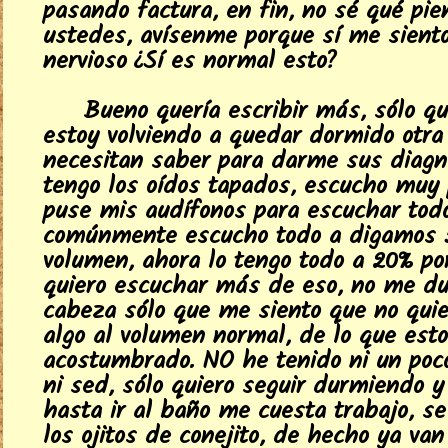
pasando factura, en fin, no sé qué pi
ustedes, avísenme porque sí me sient
nervioso ¿Sí es normal esto?
Bueno quería escribir más, sólo q
estoy volviendo a quedar dormido otra v
necesitan saber para darme sus diagnó
tengo los oídos tapados, escucho muy 
puse mis audífonos para escuchar tod
comúnmente escucho todo a digamos 
volumen, ahora lo tengo todo a 20% po
quiero escuchar más de eso, no me du
cabeza sólo que me siento que no qui
algo al volumen normal, de lo que est
acostumbrado. NO he tenido ni un po
ni sed, sólo quiero seguir durmiendo 
hasta ir al baño me cuesta trabajo, s
los ojitos de conejito, de hecho ya va