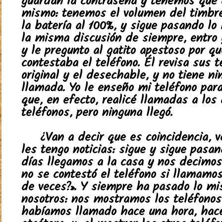
guardan la contraseña y tenemos que u
mismo: tenemos el volumen del timbr
la batería al 100%, y sigue pasando lo
la misma discusión de siempre, entro 
y le pregunto al gatito apestoso por q
contestaba el teléfono. Él revisa sus t
original y el desechable, y no tiene n
llamada. Yo le enseño mi teléfono par
que, en efecto, realicé llamadas a los
teléfonos, pero ninguna llegó.
¿Van a decir que es coincidencia, 
les tengo noticias: sigue y sigue pasan
días llegamos a la casa y nos decimos
no se contestó el teléfono si llamamo
de veces?». Y siempre ha pasado lo m
nosotros: nos mostramos los teléfonos 
habíamos llamado hace una hora, hac