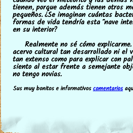
cuando veo el meteorito y las demás 
tienen, porque además tienen otros m
pequeños. ¿Se imaginan cuántas bacte
formas de vida tendría esta "nave inte
en su interior?
Realmente no sé cómo explicarme.
acervo cultural tan desarrollado ni el 
tan extenso como para explicar con pa
siento al estar frente a semejante obj
no tengo novias.
Sus muy bonitos e informativos
comentarios
aquí