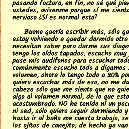
pasando factura, en fin, no sé qué pi
ustedes, avísenme porque sí me sient
nervioso ¿Sí es normal esto?
Bueno quería escribir más, sólo q
estoy volviendo a quedar dormido otra v
necesitan saber para darme sus diagnó
tengo los oídos tapados, escucho muy 
puse mis audífonos para escuchar tod
comúnmente escucho todo a digamos 
volumen, ahora lo tengo todo a 20% po
quiero escuchar más de eso, no me du
cabeza sólo que me siento que no qui
algo al volumen normal, de lo que est
acostumbrado. NO he tenido ni un po
ni sed, sólo quiero seguir durmiendo 
hasta ir al baño me cuesta trabajo, s
los ojitos de conejito, de hecho ya va