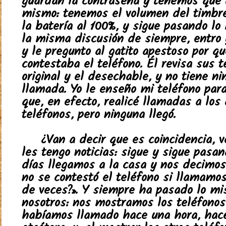
guardan la contraseña y tenemos que u
mismo: tenemos el volumen del timbr
la batería al 100%, y sigue pasando lo
la misma discusión de siempre, entro 
y le pregunto al gatito apestoso por q
contestaba el teléfono. Él revisa sus t
original y el desechable, y no tiene n
llamada. Yo le enseño mi teléfono par
que, en efecto, realicé llamadas a los
teléfonos, pero ninguna llegó.
¿Van a decir que es coincidencia, 
les tengo noticias: sigue y sigue pasan
días llegamos a la casa y nos decimos
no se contestó el teléfono si llamamo
de veces?». Y siempre ha pasado lo m
nosotros: nos mostramos los teléfonos 
habíamos llamado hace una hora, hac