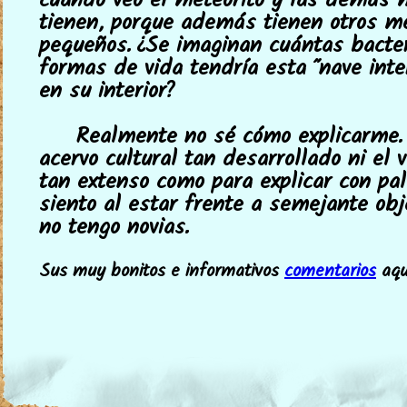
cuando veo el meteorito y las demás 
tienen, porque además tienen otros m
pequeños. ¿Se imaginan cuántas bacte
formas de vida tendría esta "nave inte
en su interior?
Realmente no sé cómo explicarme.
acervo cultural tan desarrollado ni el 
tan extenso como para explicar con pa
siento al estar frente a semejante obj
no tengo novias.
Sus muy bonitos e informativos
comentarios
aquí