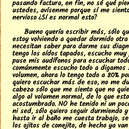
pasando factura, en fin, no sé qué pi
ustedes, avísenme porque sí me sient
nervioso ¿Sí es normal esto?
Bueno quería escribir más, sólo q
estoy volviendo a quedar dormido otra v
necesitan saber para darme sus diagnó
tengo los oídos tapados, escucho muy 
puse mis audífonos para escuchar tod
comúnmente escucho todo a digamos 
volumen, ahora lo tengo todo a 20% po
quiero escuchar más de eso, no me du
cabeza sólo que me siento que no qui
algo al volumen normal, de lo que est
acostumbrado. NO he tenido ni un po
ni sed, sólo quiero seguir durmiendo 
hasta ir al baño me cuesta trabajo, s
los ojitos de conejito, de hecho ya va