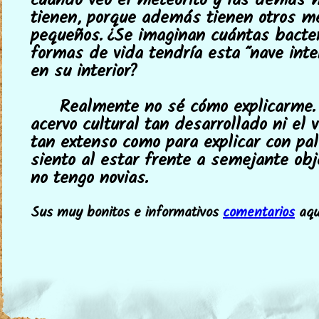
cuando veo el meteorito y las demás 
tienen, porque además tienen otros m
pequeños. ¿Se imaginan cuántas bacte
formas de vida tendría esta "nave inte
en su interior?
Realmente no sé cómo explicarme.
acervo cultural tan desarrollado ni el 
tan extenso como para explicar con pa
siento al estar frente a semejante obj
no tengo novias.
Sus muy bonitos e informativos
comentarios
aquí