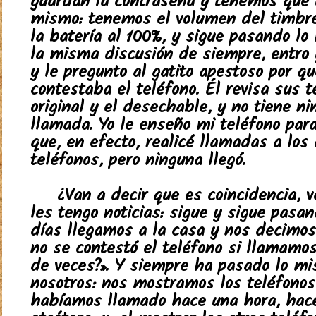
guardan la contraseña y tenemos que u
mismo: tenemos el volumen del timbr
la batería al 100%, y sigue pasando lo
la misma discusión de siempre, entro 
y le pregunto al gatito apestoso por q
contestaba el teléfono. Él revisa sus t
original y el desechable, y no tiene n
llamada. Yo le enseño mi teléfono par
que, en efecto, realicé llamadas a los
teléfonos, pero ninguna llegó.
¿Van a decir que es coincidencia, 
les tengo noticias: sigue y sigue pasan
días llegamos a la casa y nos decimos
no se contestó el teléfono si llamamo
de veces?». Y siempre ha pasado lo m
nosotros: nos mostramos los teléfonos 
habíamos llamado hace una hora, hac