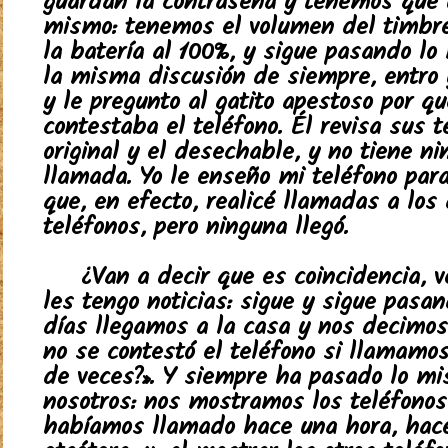
guardan la contraseña y tenemos que u
mismo: tenemos el volumen del timbr
la batería al 100%, y sigue pasando lo
la misma discusión de siempre, entro 
y le pregunto al gatito apestoso por q
contestaba el teléfono. Él revisa sus t
original y el desechable, y no tiene n
llamada. Yo le enseño mi teléfono par
que, en efecto, realicé llamadas a los
teléfonos, pero ninguna llegó.
¿Van a decir que es coincidencia, 
les tengo noticias: sigue y sigue pasan
días llegamos a la casa y nos decimos
no se contestó el teléfono si llamamo
de veces?». Y siempre ha pasado lo m
nosotros: nos mostramos los teléfonos 
habíamos llamado hace una hora, hac