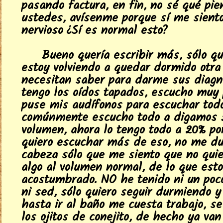
pasando factura, en fin, no sé qué pi
ustedes, avísenme porque sí me sient
nervioso ¿Sí es normal esto?
Bueno quería escribir más, sólo q
estoy volviendo a quedar dormido otra v
necesitan saber para darme sus diagnó
tengo los oídos tapados, escucho muy 
puse mis audífonos para escuchar tod
comúnmente escucho todo a digamos 
volumen, ahora lo tengo todo a 20% po
quiero escuchar más de eso, no me du
cabeza sólo que me siento que no qui
algo al volumen normal, de lo que est
acostumbrado. NO he tenido ni un po
ni sed, sólo quiero seguir durmiendo 
hasta ir al baño me cuesta trabajo, s
los ojitos de conejito, de hecho ya va