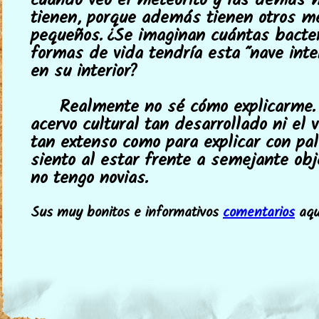
cuando veo el meteorito y las demás 
tienen, porque además tienen otros m
pequeños. ¿Se imaginan cuántas bacte
formas de vida tendría esta "nave inte
en su interior?
Realmente no sé cómo explicarme.
acervo cultural tan desarrollado ni el 
tan extenso como para explicar con pa
siento al estar frente a semejante obj
no tengo novias.
Sus muy bonitos e informativos
comentarios
aquí